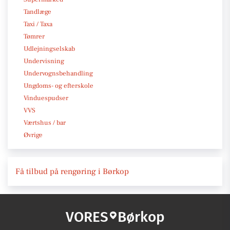
Tandlæge
Taxi / Taxa
Tømrer
Udlejningselskab
Undervisning
Undervognsbehandling
Ungdoms- og efterskole
Vinduespudser
VVS
Værtshus / bar
Øvrige
Få tilbud på rengøring i Børkop
VORES
Børkop