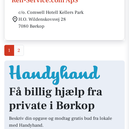
Ren-Service.com ApS
c/o. Comwell Hotell Kellers Park
H.O. Wildenskovsvej 28
7080 Børkop
1
2
Få billig hjælp fra
private i Børkop
Beskriv din opgave og modtag gratis bud fra lokale
med Handyhand.