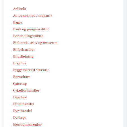
Arkitekt
Autoværksted / mekanik
Bager
Bank og pengeinstitut
Behandlingstilbud
Bibliotek, arkiv og museum
Bilforhandler
Biludlejning
Bryghus
Byggemarked / trælast
Børnehave
Catering
Cykelforhandler
Dagpleje
Detailhandel
Dyrehandel
Dyrlæge
Ejendomsmægler