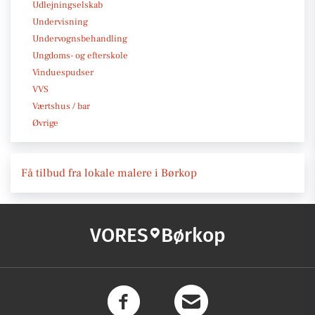
Udlejningselskab
Undervisning
Undervognsbehandling
Ungdoms- og efterskole
Vinduespudser
VVS
Værtshus / bar
Øvrige
Få tilbud fra lokale malere i Børkop
VORES
Børkop