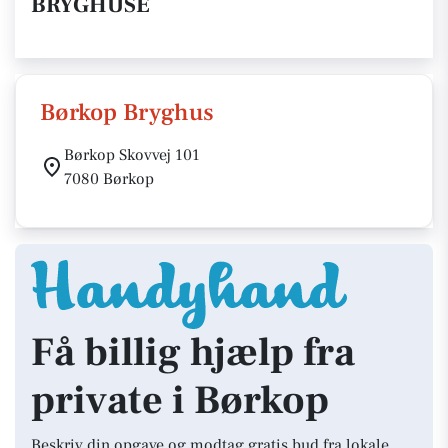
BRYGHUSE
Børkop Bryghus
Børkop Skovvej 101
7080 Børkop
Få billig hjælp fra
private i Børkop
Beskriv din opgave og modtag gratis bud fra lokale