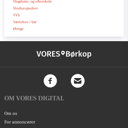
Ungdoms- og efterskole
Vinduespudser
VVS
Værtshus / bar
Øvrige
VORES
Børkop
OM VORES DIGITAL
Om os
For annoncører