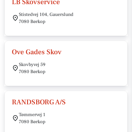
LB Skovservice
Stistedvej 104, Gauerslund
7080 Børkop
Ove Gades Skov
Skovbyvej 59
7080 Børkop
RANDSBORG A/S
Tømmervej 1
7080 Børkop