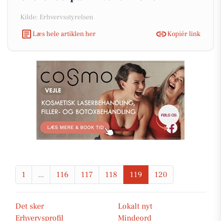
Kilde: Erhvervsstyrelsen
Læs hele artiklen her
Kopiér link
1
...
116
117
118
119
120
Det sker
Lokalt nyt
Erhvervsprofil
Mindeord