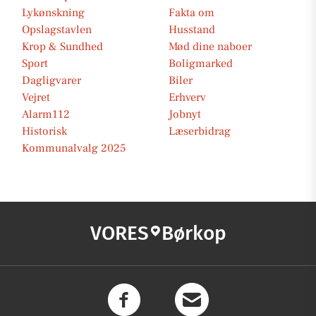
Lykønskning
Fakta om
Opslagstavlen
Husstand
Krop & Sundhed
Mød dine naboer
Sport
Boligmarked
Dagligvarer
Biler
Vejret
Erhverv
Alarm112
Jobnyt
Historisk
Læserbidrag
Kommunalvalg 2025
VORES
Børkop