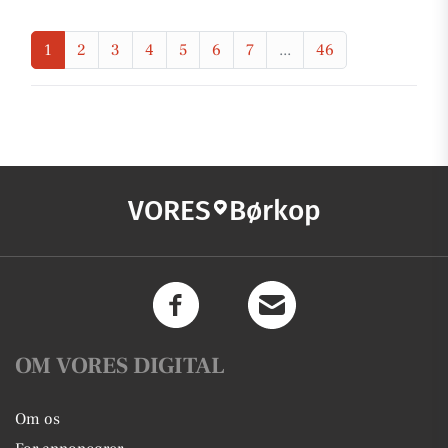
1
2
3
4
5
6
7
...
46
VORES
Børkop
OM VORES DIGITAL
Om os