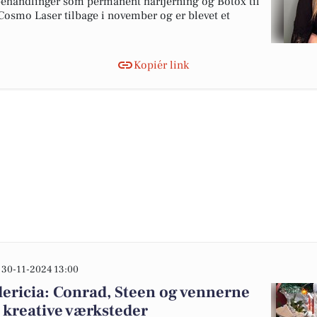
e behandlinger som permanent hårfjerning og Botox til
 Cosmo Laser tilbage i november og er blevet et
Kopiér link
30-11-2024 13:00
dericia: Conrad, Steen og vennerne
g kreative værksteder