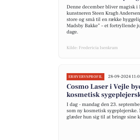
Denne december bliver magisk i F
kunstneren Steen Kragh Andersen 
store og små til en række hyggel
Madsby Bakke” – et fortryllende ju
dage.
Kilde: Fredericia Isenkram
28-09-2024 11:0
ERHVERVSPROFIL
Cosmo Laser i Vejle b
kosmetisk sygeplejers
I dag - mandag den 23. september
som ny kosmetisk sygeplejerske.
glæder hun sig til at bringe sine