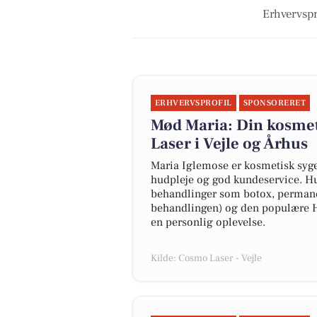
Erhvervspro
ERHVERVSPROFIL
SPONSORERET
Mød Maria: Din kosmet
Laser i Vejle og Århus
Maria Iglemose er kosmetisk syg
hudpleje og god kundeservice. Hun
behandlinger som botox, permane
behandlingen) og den populære Hy
en personlig oplevelse.
Kilde: Cosmo Laser - Vejle