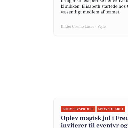
bringer sin ekspertise i effektiv
klinikken. Elisabeth startede hos
væsentligt medlem af teamet.
Kilde: Cosmo Laser - Vejle
ERHVERVSPROFIL
SPONSORERET
Oplev magisk jul i Fre
inviterer til eventyr o