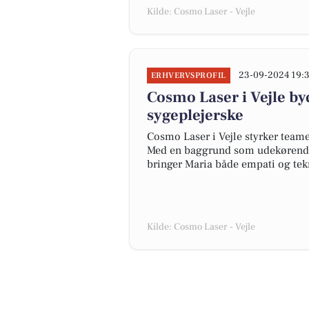
Kilde: Cosmo Laser - Vejle
23-09-2024 19:
ERHVERVSPROFIL
Cosmo Laser i Vejle b
sygeplejerske
Cosmo Laser i Vejle styrker team
Med en baggrund som udekørende s
bringer Maria både empati og tek
Kilde: Cosmo Laser - Vejle