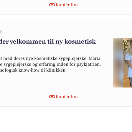
Kopiér link
30
yder velkommen til ny kosmetisk
et med deres nye kosmetiske sygeplejerske, Maria.
ygeplejerske og erfaring inden for psykiatrien,
nologisk know-how til klinikken.
Kopiér link