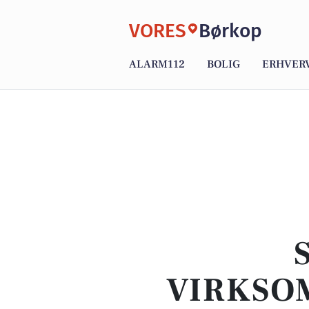
VORES
Børkop
ALARM112
BOLIG
ERHVER
VIRKSO