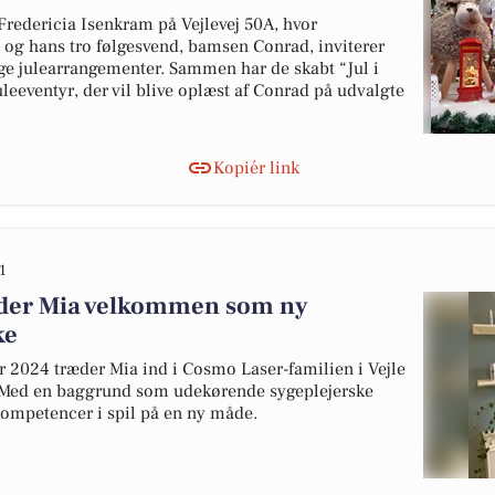
redericia Isenkram på Vejlevej 50A, hvor
og hans tro følgesvend, bamsen Conrad, inviterer
ige julearrangementer. Sammen har de skabt “Jul i
leeventyr, der vil blive oplæst af Conrad på udvalgte
Kopiér link
1
yder Mia velkommen som ny
ke
 2024 træder Mia ind i Cosmo Laser-familien i Vejle
 Med en baggrund som udekørende sygeplejerske
 kompetencer i spil på en ny måde.