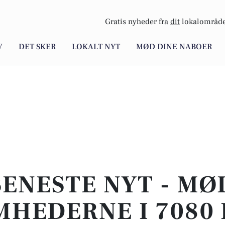
Gratis nyheder fra
dit
lokalområde
V
DET SKER
LOKALT NYT
MØD DINE NABOER
SENESTE NYT - MØ
MHEDERNE I 7080 