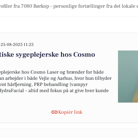
filer fra 7080 Børkop - personlige fortællinger fra det lokale 
25-08-2025 11:25
iske sygeplejerske hos Cosmo
eplejerske hos Cosmo Laser og brænder for både
 arbejder i både Vejle og Aarhus, hvor hun tilbyder
nt hårfjerning, PRP behandling (vampyr
draFacial – altid med fokus på at give hver kunde
Kopiér link