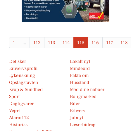
1
...
112
113
114
115
116
117
118
Det sker
Lokalt nyt
Erhvervsprofil
Mindeord
Lykønskning
Fakta om
Opslagstavlen
Husstand
Krop & Sundhed
Mød dine naboer
Sport
Boligmarked
Dagligvarer
Biler
Vejret
Erhverv
Alarm112
Jobnyt
Historisk
Læserbidrag