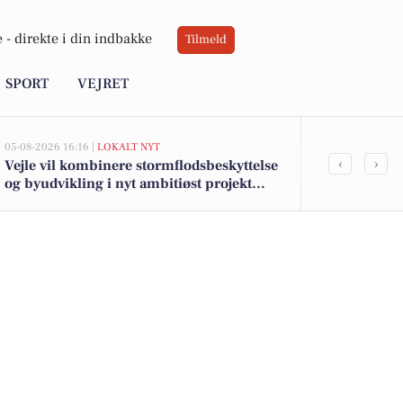
 -
direkte i din indbakke
Tilmeld
SPORT
VEJRET
05-08-2026 16:16 |
LOKALT NYT
05-08-2026 13:01
‹
›
Vejle vil kombinere stormflodsbeskyttelse
Top 6 over dy
og byudvikling i nyt ambitiøst projekt
Børkop. Pris
langs fjorden