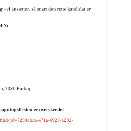
ag
– vi ansætter, så snart den rette kandidat er
EN:
n, 7080 Børkop
søgningsfristen er overskredet
k/find-job/7258abaa-471a-4928-a202-