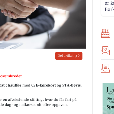
er k
Børk
Del artikel
 overskredet
dst chauffør
med
C/E-kørekort
og
STA-bevis
.
 en afvekslende stilling, hvor du får fart på
de dag- og natkørsel alt efter opgaven.