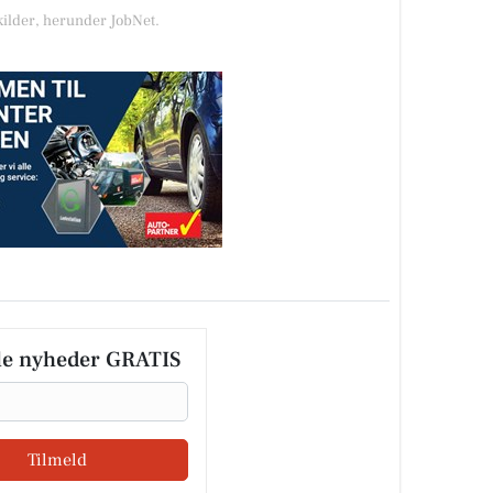
kilder, herunder JobNet.
le nyheder GRATIS
Tilmeld