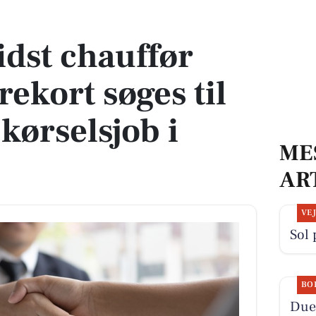
ort søges til spændende kørselsjob i Jylland
dst chauffør
ekort søges til
ørselsjob i
ME
AR
VE
Sol 
BO
Duev