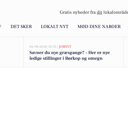
Gratis nyheder fra
dit
lokalområde
V
DET SKER
LOKALT NYT
MØD DINE NABOER
06-08-2026 10:55 |
JOBNYT
Savner du nye græsgange? - Her er nye
ledige stillinger i Børkop og omegn