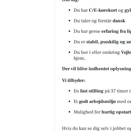
Du har
C/E-kørekort
og
gy
Du taler og forstår
dansk
Du har gerne
erfaring fra l
Du er
stabil, punktlig og a
Du bor i eller omkring
Vejl
hjem
.
Der vil blive indhentet oplysning
Vi tilbyder:
En
fast stilling
på 37 timer
Et
godt arbejdsmiljø
med or
Mulighed for
hurtig opstart
Hvis du kan se dig selv i jobbet og