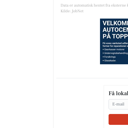
Data er automatisk hentet fra eksterne 
Kilde: JobNet
Få loka
Email