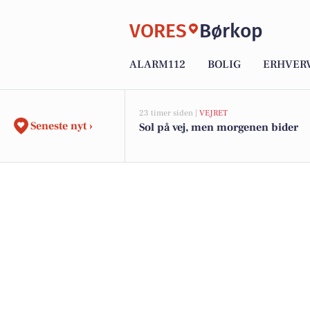
VORES
Børkop
ALARM112
BOLIG
ERHVER
23 timer siden |
VEJRET
Seneste nyt ›
Sol på vej, men morgenen bider