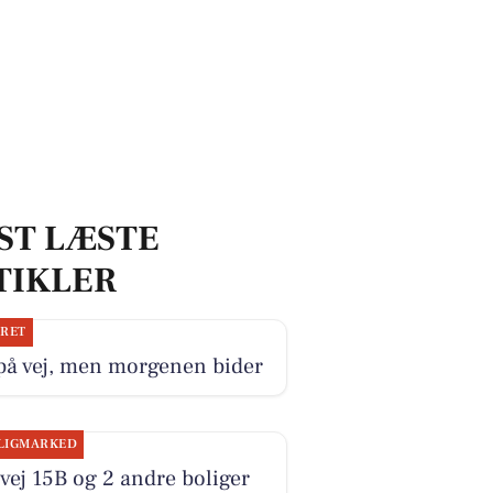
ST LÆSTE
TIKLER
JRET
på vej, men morgenen bider
LIGMARKED
ej 15B og 2 andre boliger