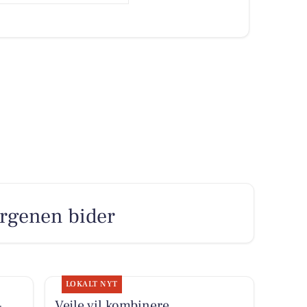
orgenen bider
LOKALT NYT
-
Vejle vil kombinere