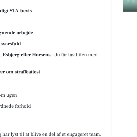
ldigt STA-bevis
ignende arbejde
nsvarsfuld
e, Esbjerg eller Horsens
- du får lastbilen med
er om straffeattest
 om ugen
dnede forhold
 har lyst til at blive en del af et engageret team,