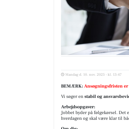
Mandag d. 10. nov. 2025 - kl. 13:47
BEMÆRK:
Ansøgningsfristen er
Vi søger en
stabil og ansvarsbevi
Arbejdsopgaver:
Jobbet byder på følgekørsel. Det er
hverdagen og skal være klar til bå
Om dig: