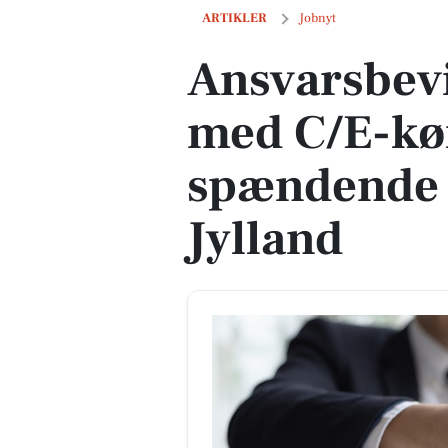
Ansvarsbevidst chauffør med C/E-kørek
ARTIKLER
Jobnyt
Ansvarsbevi
med C/E-kør
spændende k
Jylland