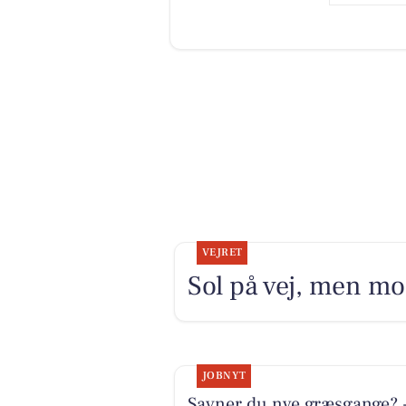
VEJRET
Sol på vej, men m
JOBNYT
Savner du nye græsgange? 