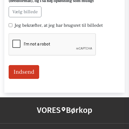
(bredformat), og i så høj opløsning som muligt
Vælg billede
Jeg bekræfter, at jeg har brugsret til billedet
Indsend
VORES
Børkop