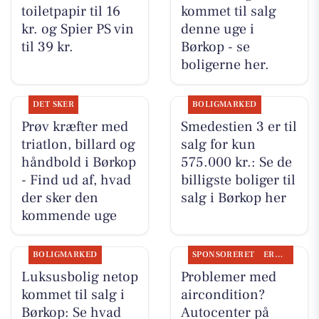
toiletpapir til 16
kommet til salg
kr. og Spier PS vin
denne uge i
til 39 kr.
Børkop - se
boligerne her.
DET SKER
BOLIGMARKED
Prøv kræfter med
Smedestien 3 er til
triatlon, billard og
salg for kun
håndbold i Børkop
575.000 kr.: Se de
- Find ud af, hvad
billigste boliger til
der sker den
salg i Børkop her
kommende uge
BOLIGMARKED
SPONSORERET
ERHVERV
Luksusbolig netop
Problemer med
kommet til salg i
aircondition?
Børkop: Se hvad
Autocenter på