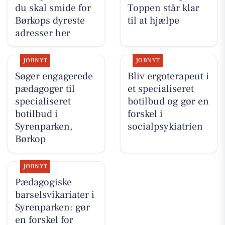
du skal smide for
Toppen står klar
Børkops dyreste
til at hjælpe
adresser her
JOBNYT
JOBNYT
Søger engagerede
Bliv ergoterapeut i
pædagoger til
et specialiseret
specialiseret
botilbud og gør en
botilbud i
forskel i
Syrenparken,
socialpsykiatrien
Børkop
JOBNYT
Pædagogiske
barselsvikariater i
Syrenparken: gør
en forskel for