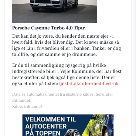
Porsche Cayenne Turbo 4,0 Tiptr.
Det kan det jo være, du kender den næste ejer - i
hvert fald, hvis det bliver dig. Det kræver måske så
lige et lån i friværdien eller i banken. Tanker er dog
toldfrie, og det samme er jo drømmene.
Er du til sammenligning nysgerrig på hvilke
indregistrerede biler i Vejle Kommune, der har flest
hestekræfter, så tjek også lige denne liste. Der er
også elbiler på listen:
tjekbil.dk/biler-med-flest-hk
Data er automatisk hentet fra eksterne kilder, herunder
Bilhandel.
Kilde: Bilhandel