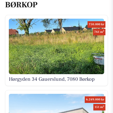
BØRKOP
750.000 kr
2
761 m
Hørgyden 34 Gauerslund, 7080 Børkop
6.249.000 kr
2
151 m