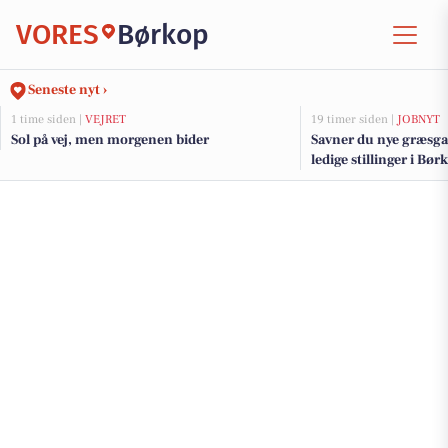
VORES
Børkop
Seneste nyt ›
1 time siden |
VEJRET
19 timer siden |
JOBNYT
Sol på vej, men morgenen bider
Savner du nye græsga
ledige stillinger i B