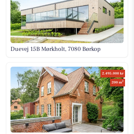
Duevej 15B Mørkholt, 7080 Børkop
2.495.000 kr
2
200 m