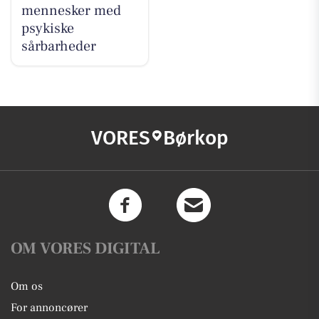
mennesker med
psykiske
sårbarheder
VORES
Børkop
OM VORES DIGITAL
Om os
For annoncører