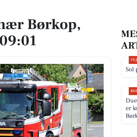
:01
nær Børkop,
ME
 09:01
AR
VE
Sol 
BO
Duev
er k
Børk