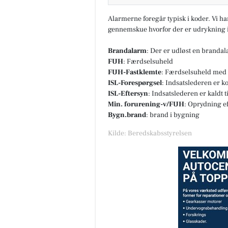
Alarmerne foregår typisk i koder. Vi h
gennemskue hvorfor der er udrykning i
Brandalarm
: Der er udløst en branda
FUH
: Færdselsuheld
FUH-Fastklemte
: Færdselsuheld med 
ISL-Forespørgsel
: Indsatslederen er k
ISL-Eftersyn
: Indsatslederen er kaldt 
Min. forurening-v/FUH
: Oprydning e
Bygn.brand
: brand i bygning
Kilde: Beredskabsstyrelsen