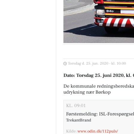
Torsdag d. 25. jun. 2020 - kl. 10:00
Dato: Torsdag 25. juni 2020, kl.
De kommunale redningsberedska
udrykning nær Børkop
KL. 09:01
Førstemelding: ISL-Forespørgsel
TrekantBrand
Kilde:
www.odin.dk/112puls/