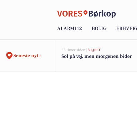
VORES
Børkop
ALARM112
BOLIG
ERHVER
23 timer siden |
VEJRET
Seneste nyt ›
Sol på vej, men morgenen bider