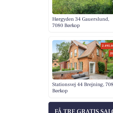
Hørgyden 34 Gauerslund,
7080 Børkop
2.495.0
2
Stationsvej 44 Brejning, 70
Børkop
FÅ TRE GRATIS SA