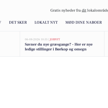
Gratis nyheder fra
dit
lokalområde
V
DET SKER
LOKALT NYT
MØD DINE NABOER
06-08-2026 10:55 |
JOBNYT
Savner du nye græsgange? - Her er nye
ledige stillinger i Børkop og omegn