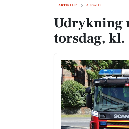
Udrykning nær Børkop, torsdag, kl. 09
ARTIKLER
Alarm112
Udrykning 
torsdag, kl.