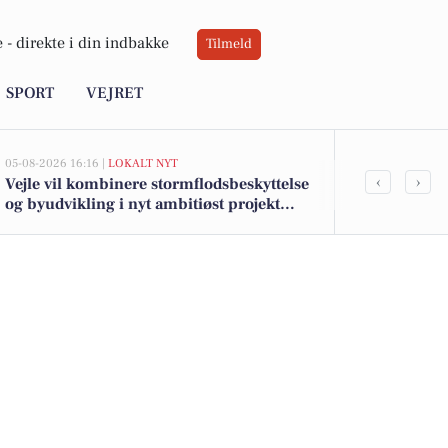
 -
direkte i din indbakke
Tilmeld
SPORT
VEJRET
05-08-2026 16:16 |
LOKALT NYT
05-08-2026 13:01
‹
›
Vejle vil kombinere stormflodsbeskyttelse
Top 6 over dy
og byudvikling i nyt ambitiøst projekt
Børkop. Pris
langs fjorden