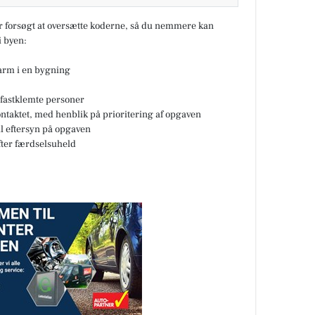
ar forsøgt at oversætte koderne, så du nemmere kan
 byen:
larm i en bygning
fastklemte personer
ontaktet, med henblik på prioritering af opgaven
til eftersyn på opgaven
fter færdselsuheld