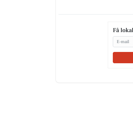
Få loka
Email