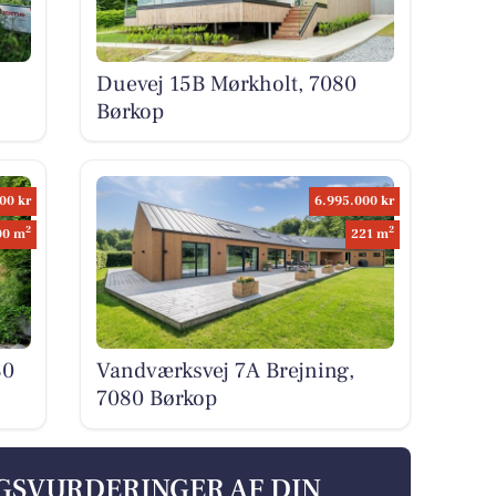
Duevej 15B Mørkholt, 7080
Børkop
00 kr
6.995.000 kr
2
2
00 m
221 m
80
Vandværksvej 7A Brejning,
7080 Børkop
LGSVURDERINGER AF DIN