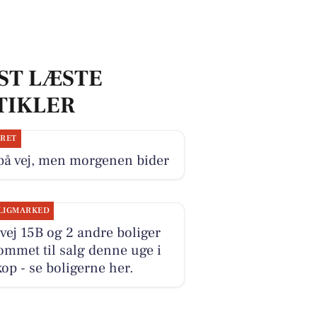
ST LÆSTE
TIKLER
JRET
på vej, men morgenen bider
LIGMARKED
ej 15B og 2 andre boliger
ommet til salg denne uge i
op - se boligerne her.