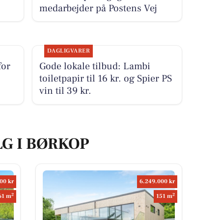
medarbejder på Postens Vej
DAGLIGVARER
for
Gode lokale tilbud: Lambi
toiletpapir til 16 kr. og Spier PS
vin til 39 kr.
LG I BØRKOP
00 kr
6.249.000 kr
2
2
61 m
151 m