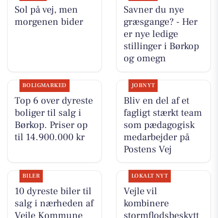
Sol på vej, men
Savner du nye
morgenen bider
græsgange? - Her
er nye ledige
stillinger i Børkop
og omegn
BOLIGMARKED
JOBNYT
Top 6 over dyreste
Bliv en del af et
boliger til salg i
fagligt stærkt team
Børkop. Priser op
som pædagogisk
til 14.900.000 kr
medarbejder på
Postens Vej
BILER
LOKALT NYT
10 dyreste biler til
Vejle vil
salg i nærheden af
kombinere
Vejle Kommune
stormflodsbeskytt