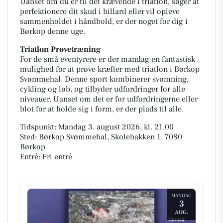
Uanset om du er til det krævende i triatlon, søger at
perfektionere dit skud i billard eller vil opleve
sammenholdet i håndbold, er der noget for dig i
Børkop denne uge.
Triatlon Prøvetræning
For de små eventyrere er der mandag en fantastisk
mulighed for at prøve kræfter med triatlon i Børkop
Svømmehal. Denne sport kombinerer svømning,
cykling og løb, og tilbyder udfordringer for alle
niveauer. Uanset om det er for udfordringerne eller
blot for at holde sig i form, er der plads til alle.
Tidspunkt: Mandag 3. august 2026, kl. 21.00
Sted: Børkop Svømmehal, Skolebakken 1, 7080
Børkop
Entré: Fri entré
MANDAG
3
AUG.