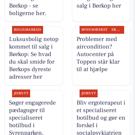
Børkop - se
salg i Børkop her
boligerne her.
BOLIGMARKED
SPONSORERET
ERHVERV
Luksusbolig netop
Problemer med
kommet til salg i
aircondition?
Børkop: Se hvad
Autocenter på
du skal smide for
Toppen står klar
Børkops dyreste
til at hjælpe
adresser her
JOBNYT
JOBNYT
Søger engagerede
Bliv ergoterapeut i
pædagoger til
et specialiseret
specialiseret
botilbud og gør en
botilbud i
forskel i
Syrenparken,
socialpsykiatrien