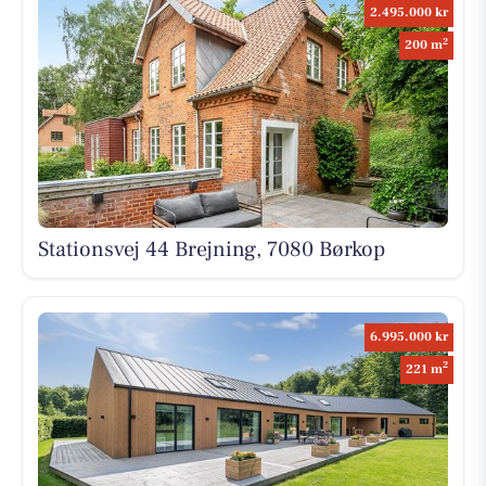
2.495.000 kr
2
200 m
Stationsvej 44 Brejning, 7080 Børkop
6.995.000 kr
2
221 m