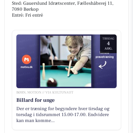
Sted: Gauerslund Idrætscenter, Fælleshåbsvej 11,
7080 Børkop
Entré: Fri entré
TIRSDAG
4
AUG.
BØRN, MOTION // VIA KULTUNAUT
Billard for unge
Der er træning for begyndere hver tirsdag og
torsdag i tidsrummet 15.00-17.00. Endvidere
kan man komme...