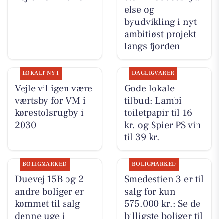
else og
byudvikling i nyt
ambitiøst projekt
langs fjorden
LOKALT NYT
DAGLIGVARER
Vejle vil igen være
Gode lokale
værtsby for VM i
tilbud: Lambi
kørestolsrugby i
toiletpapir til 16
2030
kr. og Spier PS vin
til 39 kr.
BOLIGMARKED
BOLIGMARKED
Duevej 15B og 2
Smedestien 3 er til
andre boliger er
salg for kun
kommet til salg
575.000 kr.: Se de
denne uge i
billigste boliger til