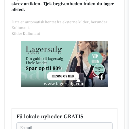
skrev artiklen. Tjek begivenheden inden du tager
afsted.
Data er automatisk hentet fra eksterne kilder, herunder
Kultunaut.
Kilde: Kultunaut
Få lokale nyheder GRATIS
Email