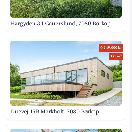
Hørgyden 34 Gauerslund, 7080 Børkop
6.249.000 kr
2
151 m
Duevej 15B Mørkholt, 7080 Børkop