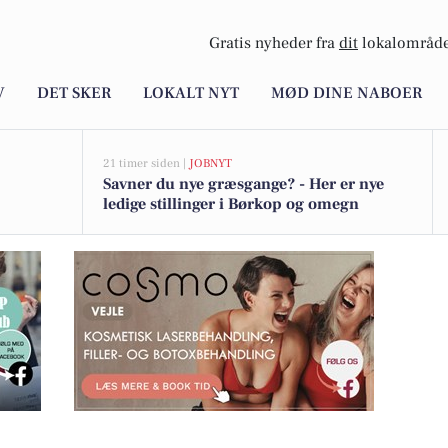
Gratis nyheder fra
dit
lokalområde
V
DET SKER
LOKALT NYT
MØD DINE NABOER
21 timer siden |
JOBNYT
Savner du nye græsgange? - Her er nye
ledige stillinger i Børkop og omegn
rning hos Cosmo Laser Vejle i oktober