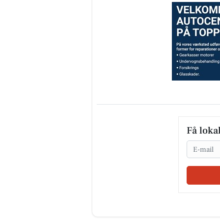
Få loka
Email