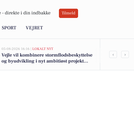
 -
direkte i din indbakke
Tilmeld
SPORT
VEJRET
05-08-2026 16:16 |
LOKALT NYT
05-08-2026 13:01
‹
›
Vejle vil kombinere stormflodsbeskyttelse
Top 6 over dy
og byudvikling i nyt ambitiøst projekt
Børkop. Pris
langs fjorden