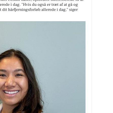
erede i dag. "Hvis du også er træt af at gå og
t dit hårfjerningsforløb allerede i dag," siger