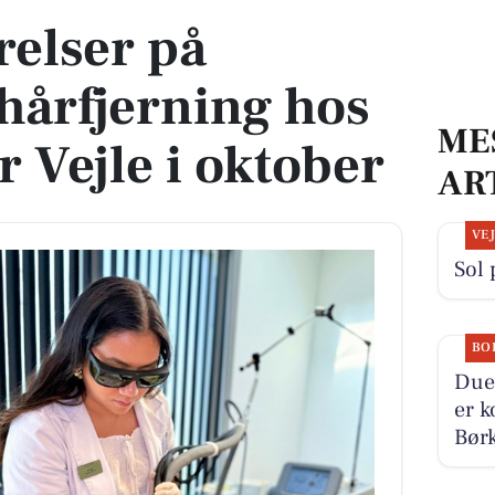
relser på
hårfjerning hos
ME
 Vejle i oktober
AR
VE
Sol 
BO
Duev
er k
Børk