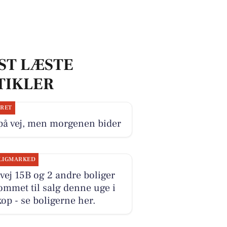
ST LÆSTE
TIKLER
JRET
på vej, men morgenen bider
LIGMARKED
ej 15B og 2 andre boliger
ommet til salg denne uge i
op - se boligerne her.