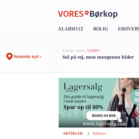
VORES
Børkop
ALARM112
BOLIG
ERHVER
3 timer siden |
VEJRET
Seneste nyt ›
Sol på vej, men morgenen bider
Store besparelser på permanent hårfje
ARTIKLER
Erhverv