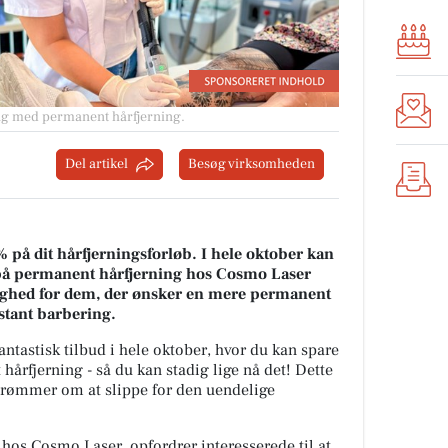
ng med permanent hårfjerning.
Del artikel
Besøg virksomheden
% på dit hårfjerningsforløb.
I hele oktober kan
 på permanent hårfjerning hos Cosmo Laser
lighed for dem, der ønsker en mere permanent
stant barbering.
ntastisk tilbud i hele oktober, hvor du kan spare
rfjerning - så du kan stadig lige nå det! Dette
 drømmer om at slippe for den uendelige
hos Cosmo Laser, opfordrer interesserede til at