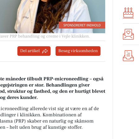
laver PRP behandling og creme i Vejle klinikken.
Del artikel
Besøg virksomheden
ste måneder tilbudt PRP-microneedling – også
egejstringen er stor. Behandlingen giver
d, struktur og fasthed, og den er hurtigt blevet
 og deres kunder.
roneedling allerede vist sig at være en af de
dlinger i klinikken. Kombinationen af
lasma (PRP) skaber en naturlig og skånsom
en – helt uden brug af kunstige stoffer.