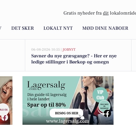
Gratis nyheder fra
dit
lokalområde
V
DET SKER
LOKALT NYT
MØD DINE NABOER
06-08-2026 10:55 |
JOBNYT
Savner du nye græsgange? - Her er nye
ledige stillinger i Børkop og omegn
e giver smukkere, sundere hud