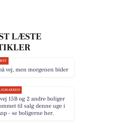
ST LÆSTE
TIKLER
JRET
på vej, men morgenen bider
LIGMARKED
ej 15B og 2 andre boliger
ommet til salg denne uge i
op - se boligerne her.