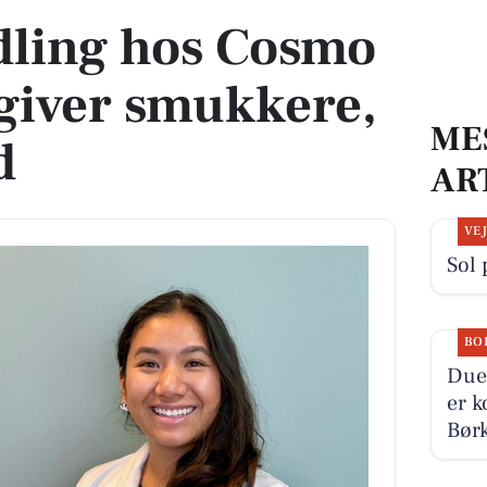
ling hos Cosmo
 giver smukkere,
ME
d
AR
VE
Sol 
BO
Duev
er k
Børk