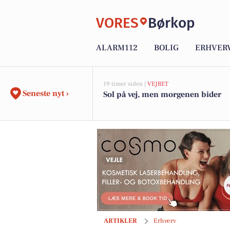
VORES
Børkop
ALARM112
BOLIG
ERHVER
19 timer siden |
VEJRET
Seneste nyt ›
Sol på vej, men morgenen bider
PRP-behandling hos Cosmo Laser Vejl
ARTIKLER
Erhverv