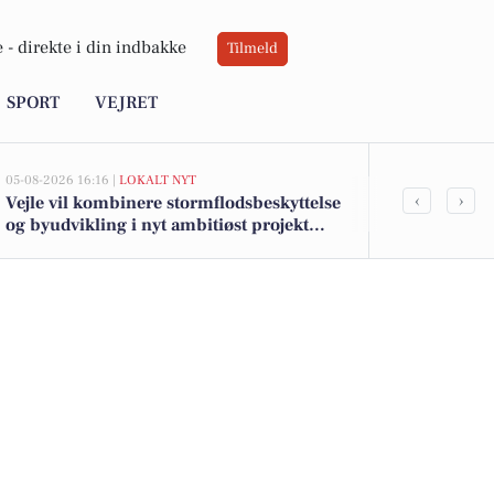
 -
direkte i din indbakke
Tilmeld
SPORT
VEJRET
05-08-2026 16:16 |
LOKALT NYT
05-08-2026 13:01
‹
›
Vejle vil kombinere stormflodsbeskyttelse
Top 6 over dy
og byudvikling i nyt ambitiøst projekt
Børkop. Pris
langs fjorden