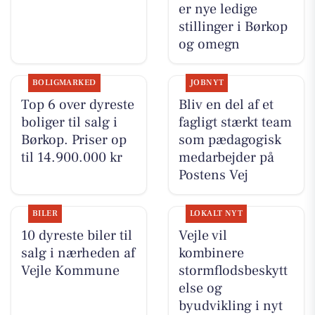
er nye ledige
stillinger i Børkop
og omegn
BOLIGMARKED
JOBNYT
Top 6 over dyreste
Bliv en del af et
boliger til salg i
fagligt stærkt team
Børkop. Priser op
som pædagogisk
til 14.900.000 kr
medarbejder på
Postens Vej
BILER
LOKALT NYT
10 dyreste biler til
Vejle vil
salg i nærheden af
kombinere
Vejle Kommune
stormflodsbeskytt
else og
byudvikling i nyt