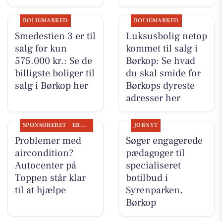
BOLIGMARKED
BOLIGMARKED
Smedestien 3 er til
Luksusbolig netop
salg for kun
kommet til salg i
575.000 kr.: Se de
Børkop: Se hvad
billigste boliger til
du skal smide for
salg i Børkop her
Børkops dyreste
adresser her
SPONSORERET
ERHVERV
JOBNYT
Problemer med
Søger engagerede
aircondition?
pædagoger til
Autocenter på
specialiseret
Toppen står klar
botilbud i
til at hjælpe
Syrenparken,
Børkop