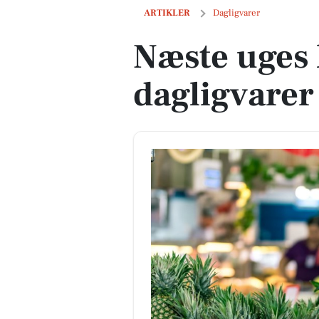
Næste uges lokale tilbud på dagligvare
ARTIKLER
Dagligvarer
Næste uges 
dagligvarer