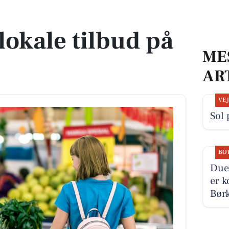
r
lokale tilbud på
ME
AR
VE
Sol 
BO
Duev
er k
Børk