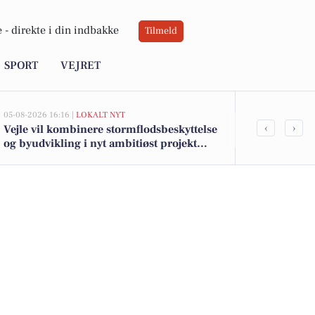
 -
direkte i din indbakke
Tilmeld
SPORT
VEJRET
05-08-2026 16:16 |
LOKALT NYT
05-08-2026 13:01
‹
›
Vejle vil kombinere stormflodsbeskyttelse
Top 6 over dy
og byudvikling i nyt ambitiøst projekt
Børkop. Pris
langs fjorden