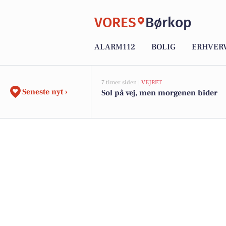
VORES
Børkop
ALARM112
BOLIG
ERHVER
7 timer siden |
VEJRET
Seneste nyt ›
Sol på vej, men morgenen bider