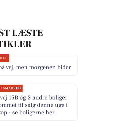
ST LÆSTE
TIKLER
JRET
på vej, men morgenen bider
LIGMARKED
ej 15B og 2 andre boliger
ommet til salg denne uge i
op - se boligerne her.