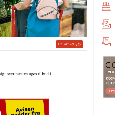
Del artikel
sigt over næstes uges tilbud i