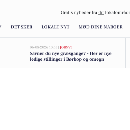
Gratis nyheder fra
dit
lokalområde
V
DET SKER
LOKALT NYT
MØD DINE NABOER
06-08-2026 10:55 |
JOBNYT
Savner du nye græsgange? - Her er nye
ledige stillinger i Børkop og omegn