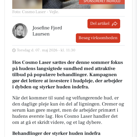
Foto: Cosmo Laser - Vejle
.
Del artikel
Josefine Fjord
Laursen
Besøg virksomheden
Torsdag d. 07. maj 2026 - kl. 11:30
Hos Cosmo Laser sættes der denne sommer fokus
på hudens langsigtede sundhed med attraktive
tilbud på populære behandlinger. Kampagnen
gør det lettere at investere i hudpleje, der arbejder
i dybden og styrker huden indefra.
Når det kommer til sund og velfungerende hud, er
den daglige pleje kun én del af ligningen. Cremer og
serum kan gøre meget, men de arbejder primært i
hudens øverste lag. Hos Cosmo Laser handler det
om at gå et skridt videre, og et lag dybere.
Behandlinger der styrker huden indefra