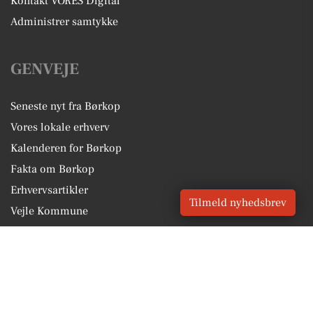
Kontakt VORES Digital
Administrer samtykke
GENVEJE
Seneste nyt fra Børkop
Vores lokale erhverv
Kalenderen for Børkop
Fakta om Børkop
Erhvervsartikler
Tilmeld nyhedsbrev
Vejle Kommune
Få en gratis salgsvurdering
Sponsoreret indhold