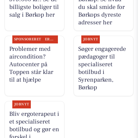
billigste boliger til
du skal smide for
salg i Børkop her
Børkops dyreste
adresser her
SPONSORERET
ERHVERV
JOBNYT
Problemer med
Søger engagerede
aircondition?
pædagoger til
Autocenter på
specialiseret
Toppen står klar
botilbud i
til at hjælpe
Syrenparken,
Børkop
JOBNYT
Bliv ergoterapeut i
et specialiseret
botilbud og gør en
forskel i