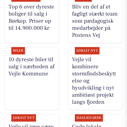
Top 6 over dyreste
Bliv en del af et
boliger til salg i
fagligt stærkt team
Børkop. Priser op
som pædagogisk
til 14.900.000 kr
medarbejder på
Postens Vej
BILER
LOKALT NYT
10 dyreste biler til
Vejle vil
salg i nærheden af
kombinere
Vejle Kommune
stormflodsbeskytt
else og
byudvikling i nyt
ambitiøst projekt
langs fjorden
LOKALT NYT
DAGLIGVARER
Vejle vil igen være
Gode lokale