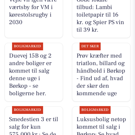
værtsby for VM i
tilbud: Lambi
kørestolsrugby i
toiletpapir til 16
2030
kr. og Spier PS vin
til 39 kr.
BOLIGMARKED
DET SKER
Duevej 15B og 2
Prøv kræfter med
andre boliger er
triatlon, billard og
kommet til salg
håndbold i Børkop
denne uge i
- Find ud af, hvad
Børkop - se
der sker den
boligerne her.
kommende uge
BOLIGMARKED
BOLIGMARKED
Smedestien 3 er til
Luksusbolig netop
salg for kun
kommet til salg i
575.000 kr.: Se de
Børkop: Se hvad