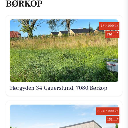
BØRKOP
750.000 kr
2
761 m
Hørgyden 34 Gauerslund, 7080 Børkop
6.249.000 kr
2
151 m