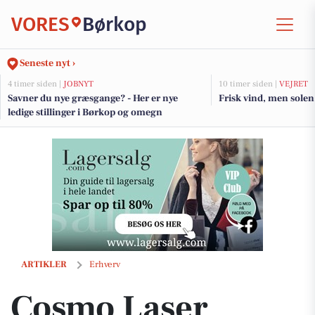
VORES
Børkop
Seneste nyt ›
4 timer siden |
JOBNYT
10 timer siden |
VEJRET
Savner du nye græsgange? - Her er nye
Frisk vind, men solen
ledige stillinger i Børkop og omegn
Cosmo Laser tilbyder sommertilbud for langvarig hudsundhed
ARTIKLER
Erhverv
Cosmo Laser