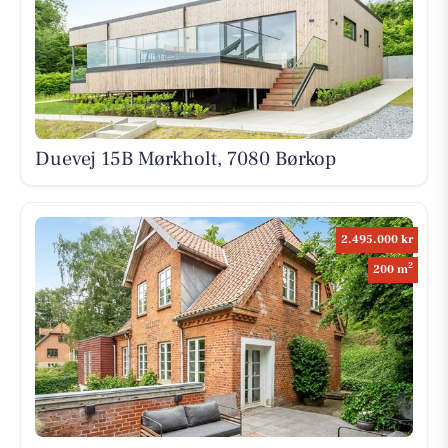
Duevej 15B Mørkholt, 7080 Børkop
2.495.000 kr
2
200 m