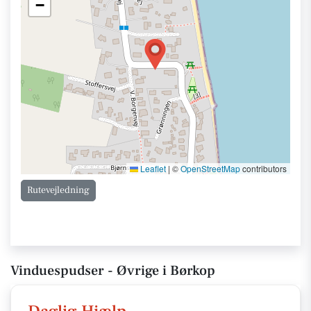
−
Leaflet
|
©
OpenStreetMap
contributors
Rutevejledning
Vinduespudser - Øvrige i Børkop