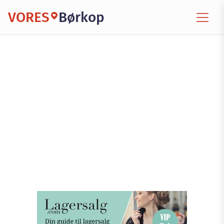
VORES
Børkop