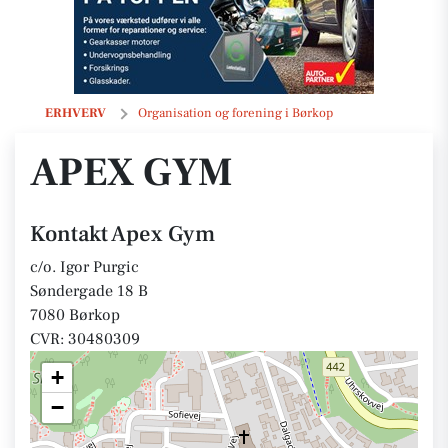
Apex Gym
ERHVERV
Organisation og forening i Børkop
APEX GYM
Kontakt Apex Gym
c/o. Igor Purgic
Søndergade 18 B
7080 Børkop
CVR: 30480309
+
−