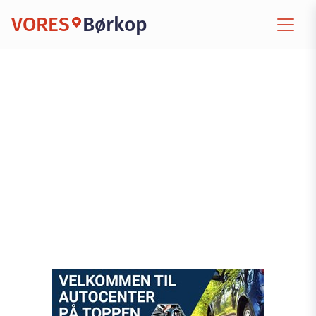
VORES
Børkop