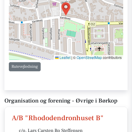
Leaflet
|
©
OpenStreetMap
contributors
Rutevejledning
Organisation og forening - Øvrige i Børkop
A/B "Rhododendronhuset B"
c/o. Lars Carsten Bo Steffensen